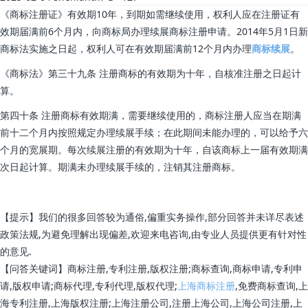
《商标注册证》有效期10年，到期如需继续使用，权利人应在注册证有
效期届满前6个月内，向商标局办理续展商标注册申请。2014年5月1日新
商标法实施之日起，权利人可在有效期届满前12个月内办理
商标续展
。
《商标法》第三十九条 注册商标的有效期为十年，自核准注册之日起计
算。
第四十条 注册商标有效期满，需要继续使用的，商标注册人应当在期满
前十二个月内按照规定办理续展手续；在此期间未能办理的，可以给予六
个月的宽展期。每次续展注册的有效期为十年，自该商标上一届有效期满
次日起计算。期满未办理续展手续的，注销其注册商标。
【提示】我们的很多回答较为通俗,偏重实务操作,部分回答并未详尽表述
政策法规,为避免理解出现偏差,欢迎来电咨询,由专业人员提供更有针对性
的意见.
【问答关键词】商标注册,专利注册,版权注册;商标查询,商标申请,专利申
请,版权申请;商标代理,专利代理,版权代理;
上海商标注册
,免费商标查询,上
海专利注册,上海版权注册;上海注册公司,注册上海公司,上海公司注册,上